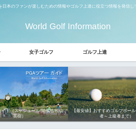
ーを日本のファンが楽しむための情報やゴルフ上達に役立つ情報を発信し
World Golf Information
ー
女子ゴルフ
ゴルフ上達
ガイド（スケジュール/開催地/松山
【最安値】おすすめゴルフボール
英樹）
者～上級者まで）