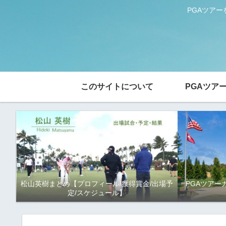
PGAツア
このサイトについて
PGAツア
松山英樹まとめ【プロフィール/獲得賞金/出場予
PGAツアー
定/スケジュール】