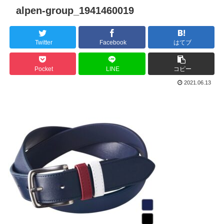
alpen-group_1941460019
Twitter
Facebook
はてブ
Pocket
LINE
コピー
2021.06.13