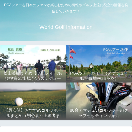
PGAツアーを日本のファンが楽しむための情報やゴルフ上達に役立つ情報を発
信していきます！
World Golf Information
松山英樹まとめ【プロフィール/
PGAツアーガイド（スケジュー
獲得賞金/出場予定/スケジュー
ル/開催地/松山英樹）
ル】
【最安値】おすすめゴルフボー
80台アマチュアゴルファーのク
ルまとめ（初心者～上級者ま
ラブセッティング紹介
で）