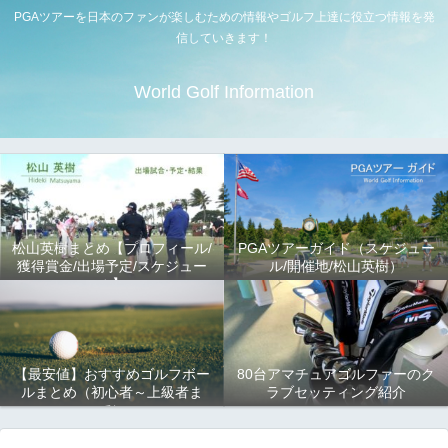
PGAツアーを日本のファンが楽しむための情報やゴルフ上達に役立つ情報を発
信していきます！
World Golf Information
松山英樹まとめ【プロフィール/
PGAツアーガイド（スケジュー
獲得賞金/出場予定/スケジュー
ル/開催地/松山英樹）
ル】
【最安値】おすすめゴルフボー
80台アマチュアゴルファーのク
ルまとめ（初心者～上級者ま
ラブセッティング紹介
で）