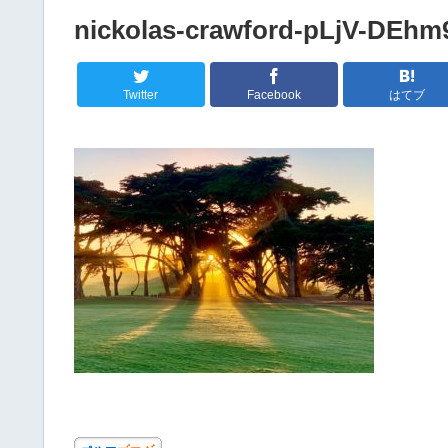
nickolas-crawford-pLjV-DEhm
Twitter
Facebook
はてブ