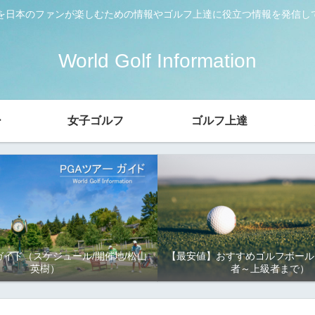
ーを日本のファンが楽しむための情報やゴルフ上達に役立つ情報を発信し
World Golf Information
ー
女子ゴルフ
ゴルフ上達
ガイド（スケジュール/開催地/松山
【最安値】おすすめゴルフボール
英樹）
者～上級者まで）