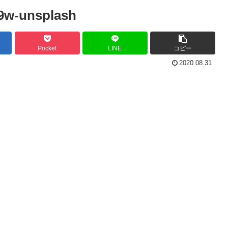
9w-unsplash
Pocket
LINE
コピー
2020.08.31