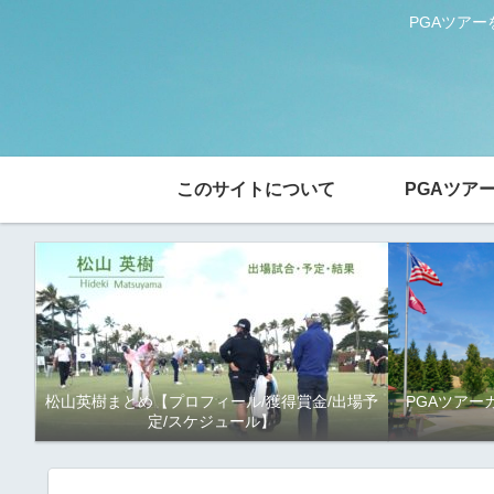
PGAツア
このサイトについて
PGAツア
松山英樹まとめ【プロフィール/獲得賞金/出場予
PGAツアー
定/スケジュール】