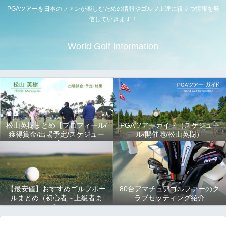
PGAツアーを日本のファンが楽しむための情報やゴルフ上達に役立つ情報を発
信していきます！
World Golf Information
松山英樹まとめ【プロフィール/
PGAツアーガイド（スケジュー
獲得賞金/出場予定/スケジュー
ル/開催地/松山英樹）
ル】
【最安値】おすすめゴルフボー
80台アマチュアゴルファーのク
ルまとめ（初心者～上級者ま
ラブセッティング紹介
で）