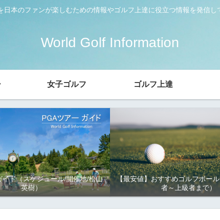
ーを日本のファンが楽しむための情報やゴルフ上達に役立つ情報を発信し
World Golf Information
ー
女子ゴルフ
ゴルフ上達
ガイド（スケジュール/開催地/松山
【最安値】おすすめゴルフボール
英樹）
者～上級者まで）