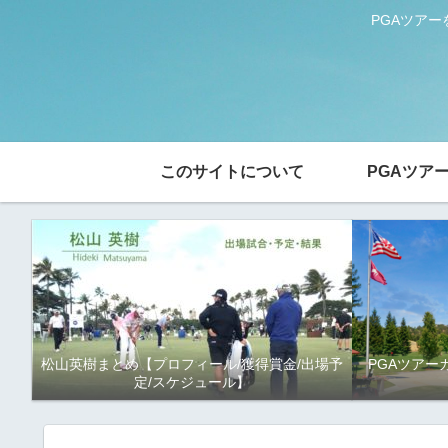
PGAツア
このサイトについて
PGAツア
松山英樹まとめ【プロフィール/獲得賞金/出場予
PGAツアー
定/スケジュール】