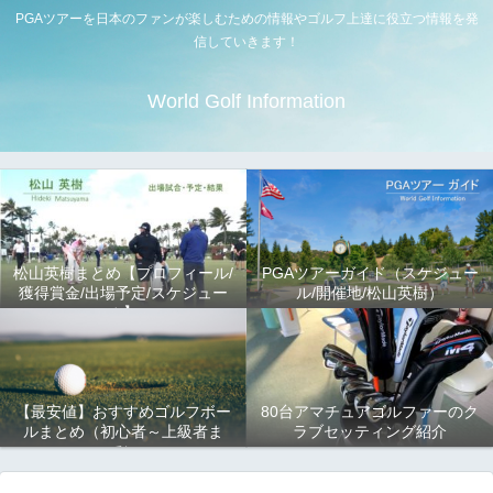
PGAツアーを日本のファンが楽しむための情報やゴルフ上達に役立つ情報を発
信していきます！
World Golf Information
松山英樹まとめ【プロフィール/
PGAツアーガイド（スケジュー
獲得賞金/出場予定/スケジュー
ル/開催地/松山英樹）
ル】
【最安値】おすすめゴルフボー
80台アマチュアゴルファーのク
ルまとめ（初心者～上級者ま
ラブセッティング紹介
で）