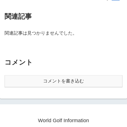
関連記事
関連記事は見つかりませんでした。
コメント
コメントを書き込む
World Golf Information