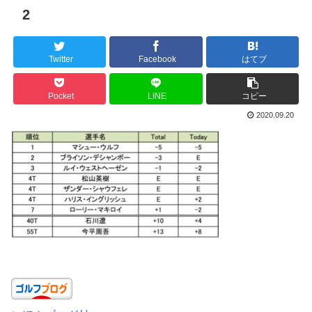
2
Twitter
Facebook
はてブ
Pocket
LINE
コピー
2020.09.20