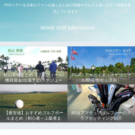
PGAツアーを日本のファンが楽しむための情報やゴルフ上達に役立つ情報を発
信していきます！
World Golf Information
松山英樹まとめ【プロフィール/
PGAツアーガイド（スケジュー
獲得賞金/出場予定/スケジュー
ル/開催地/松山英樹）
ル】
【最安値】おすすめゴルフボー
80台アマチュアゴルファーのク
ルまとめ（初心者～上級者ま
ラブセッティング紹介
で）