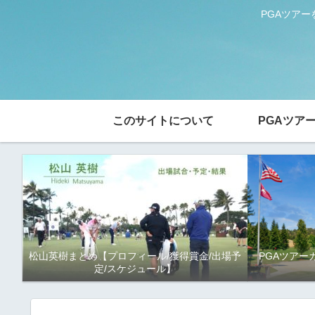
PGAツア
このサイトについて
PGAツア
松山英樹まとめ【プロフィール/獲得賞金/出場予
PGAツアー
定/スケジュール】