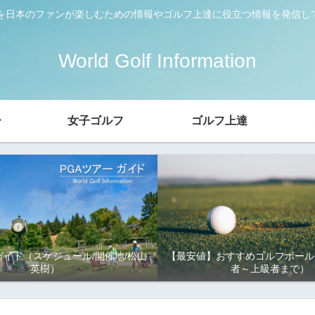
ーを日本のファンが楽しむための情報やゴルフ上達に役立つ情報を発信し
World Golf Information
ー
女子ゴルフ
ゴルフ上達
ガイド（スケジュール/開催地/松山
【最安値】おすすめゴルフボール
英樹）
者～上級者まで）